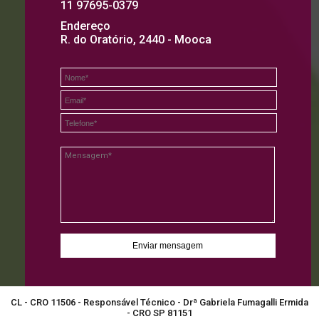
11 97695-0379
Endereço
R. do Oratório, 2440 - Mooca
CL - CRO 11506 - Responsável Técnico - Drª Gabriela Fumagalli Ermida
- CRO SP 81151